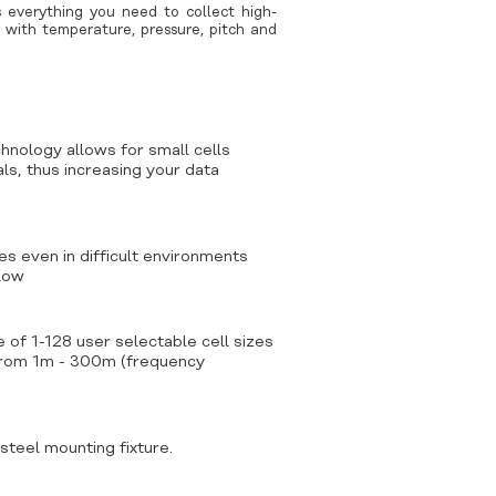
 everything you need to collect high-
 with temperature, pressure, pitch and
nology allows for small cells
ls, thus increasing your data
es even in difficult environments
flow
 of 1-128 user selectable cell sizes
 from 1m - 300m (frequency
steel mounting fixture.