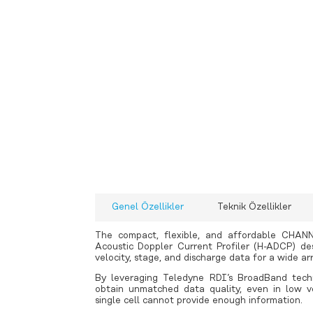
-
-
-
-
-
-
Seviye Sıcaklık İletkenlik
T
Multiparametre
Ecoli Toplam Koliform Enterokok
- FLUIDION ALERT SiSTEM
Alg izleme Önleme ve Azaltma ve
Genel Özellikler
Teknik Özellikler
Multiparametre
Toprak Nem Sıcaklık ve İletkenlik
The compact, flexible, and affordable CHANN
Buharlaşma (Evapotranspirasyon)
Acoustic Doppler Current Profiler (H-ADCP) de
velocity, stage, and discharge data for a wide arr
By leveraging Teledyne RDI’s BroadBand tech
obtain unmatched data quality, even in low v
single cell cannot provide enough information.