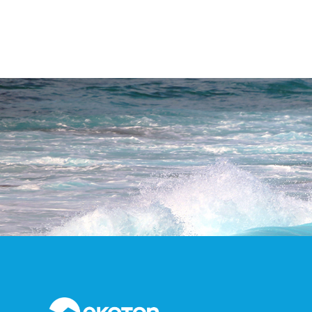
- Ballast Suyu Analiz Florimetresi
- Little Dipper 2 Online veya Hat Üzerinde
Floresense İzleme Sistemi
- El Tipi Kazan Suyu veya Soğutma Suyu Ölçüm
Cihazı
- Opti-Chech El Tipi Florimetre