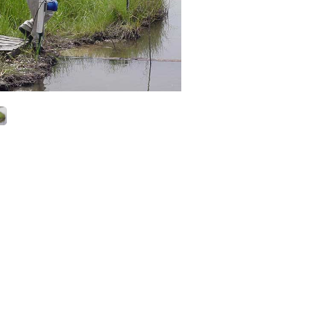
Saha Tipi
- AQUAFLUOR El Tipi Florimetre
- AQUFLASH El Tipi Florimetre
- FluoroSense El Tipi Florimetre
- Databank El Tipi Veri Kaydedici
- CyanaFluor El Tipi Hab Tayin Cihazı
- Ballast Suyu Analiz Florimetresi
Laboratuvar
- Trilogy Lab Florimeter
Dalgıç Tipi
- C3/C6P Dalgıç Tip Florimetre
- CFINS Florimetrik Dahili Kirlilik Haritalama Sistem
- C-Sense pCO2 Sensörü
- C-Sense Logger
- Cyclops 7F Dalgıç Tip Sensörler
- Cyclops Logger
- Cyclops İntegratör
Endüstriyel
- Enviro T2 Online veya Hat Üzerinde Alg İzleme
Sistemi