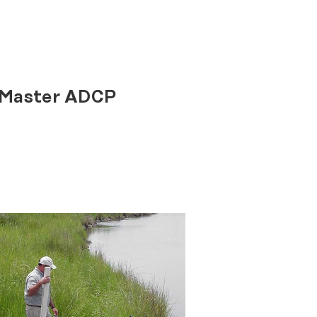
- Toprak Nem Örnekleme Seti
- Toprak Nem Örnekleyicisi
- Toprak Nem Örnekleme Plakası
Master ADCP
Yeraltı Suları
- Tek Kullanımlık Bailerlar
- Paslanmaz Çelik Bailerlar
- Kilitli Bailerlar
- MP1 Portatif Elektrikli Pompa
- Bladder Tip Örnekleme Pompası
- Peristaltik Pompa
- Valf Pompa
- Benzin Motorlu Pompa
- Snap Sampler