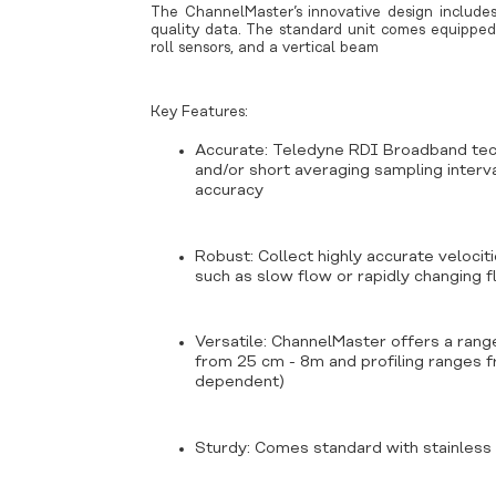
The ChannelMaster’s innovative design includes
quality data. The standard unit comes equipped
roll sensors, and a vertical beam
Key Features:
Accurate: Teledyne RDI Broadband tech
and/or short averaging sampling interva
accuracy
Robust: Collect highly accurate velociti
such as slow flow or rapidly changing 
i
Versatile: ChannelMaster offers a range
from 25 cm - 8m and profiling ranges
dependent)
Sturdy: Comes standard with stainless 