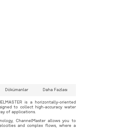
 UV-SVP
 MIDAS SVX2 Combined CTD/SVP
 MiniSVS Sound Velocity Sensors
 MIDAS Sound Velocity Profiler
 rapidPro SVT
 rapidSV
aşınabilir
Dökümanlar
Daha Fazlası
ELMASTER is a horizontally-oriented
signed to collect high-accuracy water
ay of applications.
nology, ChannelMaster allows you to
elocities and complex flows, where a