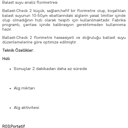
Balast suyu analiz florimetresi
Ballast-Check 2 küçük, sağlam,hafif bir florimetre olup, boşaltılan
balast suyunun 10-50µm ebatlarındaki alglerin yasal limitler içinde
olup olmadığının hızlı olarak tespiti için kullanılmaktadır. Fabrika
programlı, çantası içinde kalibrasyon gerektirmeden kullannıma
hazır.
Ballast-Check 2 florimetre hassasiyeti ve doğruluğu ballast suyu
düzenlemelerine göre optimize edilmiştir.
Teknik Özellikler:
Hızlı
Sonuçlar 2 dakikadan daha az sürede
Alg miktarı
Alg aktivitesi
R03;Portatif