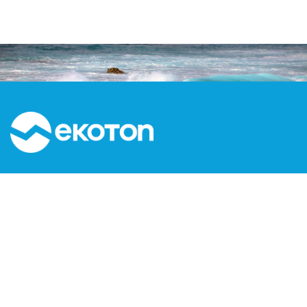
Kızılırmak Mah. Dumlupınar Bulvarı No:3C1-160
Next Level Çankaya / ANKARA
T: 0312 999 15 53
F: 0312 473 65 16