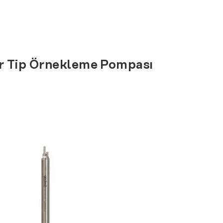
- Toprak Nem Örnekleme Seti
- Toprak Nem Örnekleyicisi
- Toprak Nem Örnekleme Plakası
r Tip Örnekleme Pompası
Yeraltı Suları
- Tek Kullanımlık Bailerlar
- Paslanmaz Çelik Bailerlar
- Kilitli Bailerlar
- MP1 Portatif Elektrikli Pompa
- Bladder Tip Örnekleme Pompası
- Peristaltik Pompa
- Valf Pompa
- Benzin Motorlu Pompa
- Snap Sampler