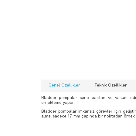
-
-
-
-
-
-
Seviye Sıcaklık İletkenlik
T
Multiparametre
Ecoli Toplam Koliform Enterokok
- FLUIDION ALERT SiSTEM
Genel Özellikler
Teknik Özellikler
Alg izleme Önleme ve Azaltma ve
Multiparametre
Bladder pompalar içine basılan ve vakum edi
Toprak Nem Sıcaklık ve İletkenlik
örnekleme yapar.
Buharlaşma (Evapotranspirasyon)
Bladder pompalar imkansız görevler için gelişti
alma, sadece 17 mm çapında bir noktadan örnek 