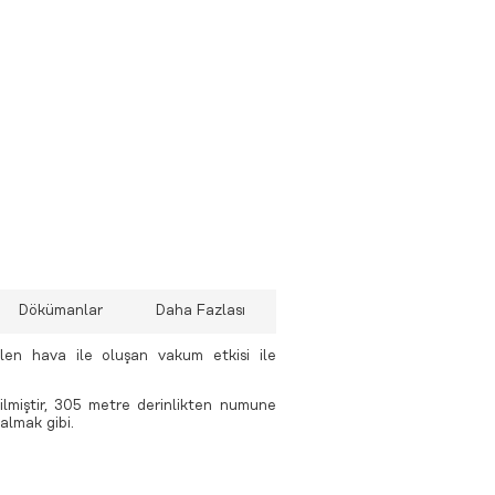
 UV-SVP
 MIDAS SVX2 Combined CTD/SVP
 MiniSVS Sound Velocity Sensors
 MIDAS Sound Velocity Profiler
 rapidPro SVT
 rapidSV
aşınabilir
Dökümanlar
Daha Fazlası
len hava ile oluşan vakum etkisi ile
rilmiştir, 305 metre derinlikten numune
almak gibi.