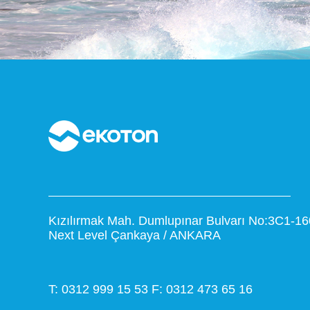
- Ballast Suyu Analiz Florimetresi
- Little Dipper 2 Online veya Hat Üzerinde
Floresense İzleme Sistemi
- El Tipi Kazan Suyu veya Soğutma Suyu Ölçüm
Cihazı
- Opti-Chech El Tipi Florimetre
Kızılırmak Mah. Dumlupınar Bulvarı No:3C1-16
Next Level Çankaya / ANKARA
T: 0312 999 15 53
F: 0312 473 65 16