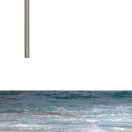
Saha Tipi
- AQUAFLUOR El Tipi Florimetre
- AQUFLASH El Tipi Florimetre
- FluoroSense El Tipi Florimetre
- Databank El Tipi Veri Kaydedici
- CyanaFluor El Tipi Hab Tayin Cihazı
- Ballast Suyu Analiz Florimetresi
Laboratuvar
- Trilogy Lab Florimeter
Dalgıç Tipi
- C3/C6P Dalgıç Tip Florimetre
- CFINS Florimetrik Dahili Kirlilik Haritalama Sistem
- C-Sense pCO2 Sensörü
- C-Sense Logger
- Cyclops 7F Dalgıç Tip Sensörler
- Cyclops Logger
- Cyclops İntegratör
Endüstriyel
- Enviro T2 Online veya Hat Üzerinde Alg İzleme
Sistemi