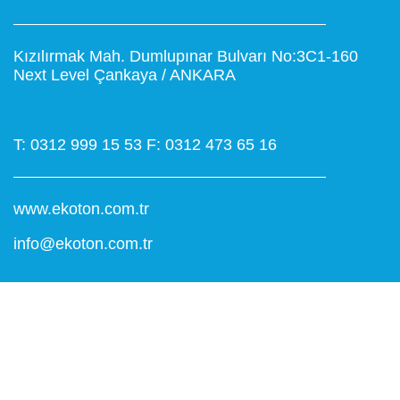
Kızılırmak Mah. Dumlupınar Bulvarı No:3C1-160
Next Level Çankaya / ANKARA
T: 0312 999 15 53
F: 0312 473 65 16
www.ekoton.com.tr
info@ekoton.com.tr
farklÄ±lÄ±ÄŸÄ±keÅŸfet.