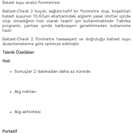
Balast suyu analiz florimetresi
Ballast-Check 2 küçük, sağlam,hafif bir florimetre olup, boşaltılan
balast suyunun 10-50µm ebatlarındaki alglerin yasal limitler içinde
olup olmadığının hızlı olarak tespiti için kullanılmaktadır. Fabrika
programlı, çantası içinde kalibrasyon gerektirmeden kullannıma
hazır.
Ballast-Check 2 florimetre hassasiyeti ve doğruluğu ballast suyu
düzenlemelerine göre optimize edilmiştir.
Teknik Özellikler:
Hızlı
Sonuçlar 2 dakikadan daha az sürede
Alg miktarı
Alg aktivitesi
Portatif