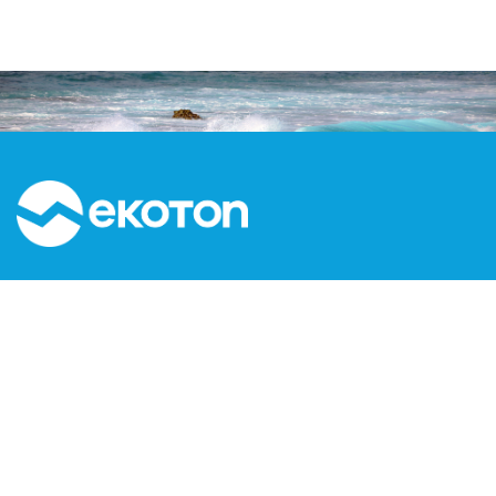
Kızılırmak Mah. Dumlupınar Bulvarı No:3C1-160
Next Level Çankaya / ANKARA
T: 0312 999 15 53
F: 0312 473 65 16