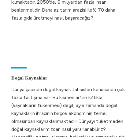
kılmaktadır. 2050'de, 9 milyardan fazla insan
beslenmelidir. Daha az tarım arazisi ile% 70 daha
fazla gıda üretmeyi nasıl başaracağız?
Ekoton Marine
Web Sitemiz
Yayında
Ekoton Marine
Web sitemiz
Doğal Kaynaklar
yayına girdi
Dünya çapında doğal kaynak tahsisleri konusunda çok
fazla tartışma var. Bu kısmen artan kıtlıkla
(kaynakların tükenmesi) değil, aynı zamanda doğal
kaynakların ihracının birçok ekonominin temeli
olmasından kaynaklanmaktadır. Dünyayı tüketmeden
doğal kaynaklarımızdan nasıl yararlanabiliriz?