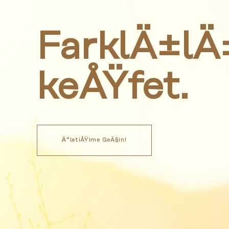
- Toprak Nem Örnekleme Seti
- Toprak Nem Örnekleyicisi
- Toprak Nem Örnekleme Plakası
FarklÄ±l
keÅŸfet.
Yeraltı Suları
- Tek Kullanımlık Bailerlar
- Paslanmaz Çelik Bailerlar
- Kilitli Bailerlar
Ä°letiÅŸime GeÃ§in!
- MP1 Portatif Elektrikli Pompa
- Bladder Tip Örnekleme Pompası
- Peristaltik Pompa
- Valf Pompa
- Benzin Motorlu Pompa
- Snap Sampler