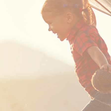
 UV-SVP
 MIDAS SVX2 Combined CTD/SVP
 MiniSVS Sound Velocity Sensors
 MIDAS Sound Velocity Profiler
 rapidPro SVT
 rapidSV
aşınabilir