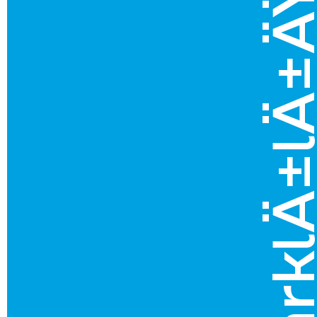
farklÄ±lÄ±ÄŸÄ±keÅ