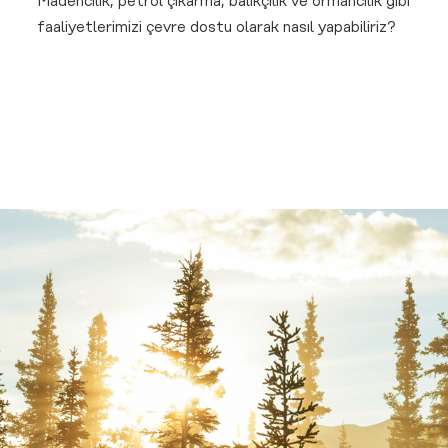
Madencilik, petrol çıkarma, balıkçılık ve ormancılık gibi
faaliyetlerimizi çevre dostu olarak nasıl yapabiliriz?
9- 12 Mayıs 2018