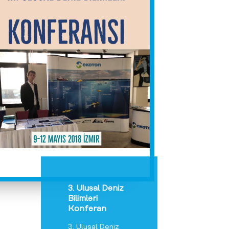
3. Ulusal Deniz
Bilimleri
Konferan
3. Ulusal Deniz
Bilimleri
Konferansına
Katılıyoruz 9- 12
Mayıs 2018 İzmir
/ Sizi standımıza
davet ediyoruz.