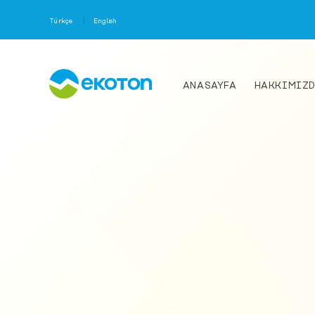
Türkçe
English
ANASAYFA
HAKKIMIZ
TDR Nem Ölçüm Sistemleri
- PICO BT Kontrol Ünitesi
- HD2 Kontrol Ünitesi
- PICO 32 Nem Ölçüm Sensörü
- PICO 64 Nem Ölçüm Sensörü
- PICO IPH T3 Profil Nem Ölçüm Sensörü
Nem Kaydedici Sensörler
- PlantCare Nem Kaydedici Sensörler
- PlantCare Control D Veri Kaydedici Sistem
Nem İzleme Sistemleri
- PICO Profile Nem İzleme Sistemi
- Lisimetre
Nem Örnekleme