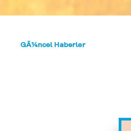
- Ballast Suyu Analiz Florimetresi
- Little Dipper 2 Online veya Hat Üzerinde
Floresense İzleme Sistemi
- El Tipi Kazan Suyu veya Soğutma Suyu Ölçüm
Cihazı
- Opti-Chech El Tipi Florimetre
GÃ¼ncel Haberler