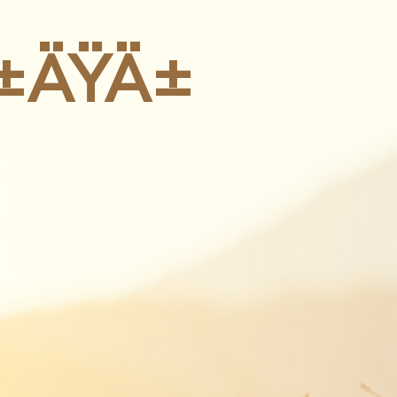
-
3. Ulusal Deniz
-
Bilimleri
-
Ä±ÄŸÄ±
Konferansına
-
-
Katılıyoruz 9- 12
-
Mayıs 2018 İzmir
/ Sizi standımıza
davet ediyoruz.
Konferans
Seviye Sıcaklık İletkenlik
T
detayları
Multiparametre
Ecoli Toplam Koliform Enterokok
- FLUIDION ALERT SiSTEM
Alg izleme Önleme ve Azaltma ve
Multiparametre
Toprak Nem Sıcaklık ve İletkenlik
Buharlaşma (Evapotranspirasyon)