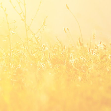
Saha Tipi
- AQUAFLUOR El Tipi Florimetre
- AQUFLASH El Tipi Florimetre
- FluoroSense El Tipi Florimetre
- Databank El Tipi Veri Kaydedici
- CyanaFluor El Tipi Hab Tayin Cihazı
- Ballast Suyu Analiz Florimetresi
Laboratuvar
- Trilogy Lab Florimeter
Dalgıç Tipi
- C3/C6P Dalgıç Tip Florimetre
- CFINS Florimetrik Dahili Kirlilik Haritalama Sistem
- C-Sense pCO2 Sensörü
- C-Sense Logger
- Cyclops 7F Dalgıç Tip Sensörler
- Cyclops Logger
- Cyclops İntegratör
Endüstriyel
- Enviro T2 Online veya Hat Üzerinde Alg İzleme
Sistemi