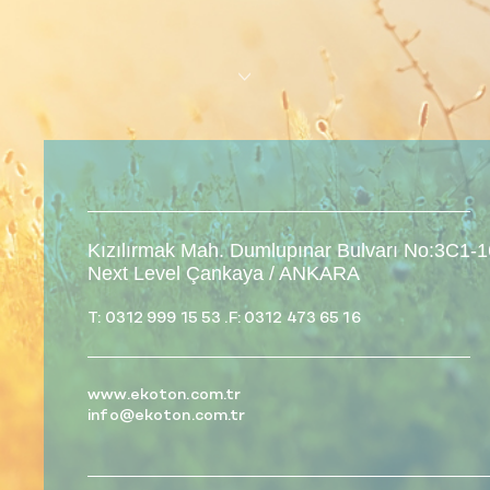
Kızılırmak Mah. Dumlupınar Bulvarı No:3C1-
Next Level Çankaya / ANKARA
i
T: 0312 999 15 53
.
F: 0312 473 65 16
Ekoton Marine
Web Sitemiz
Yayında
www.ekoton.com.tr
info@ekoton.com.tr
Ekoton Marine
Web sitemiz
yayına girdi