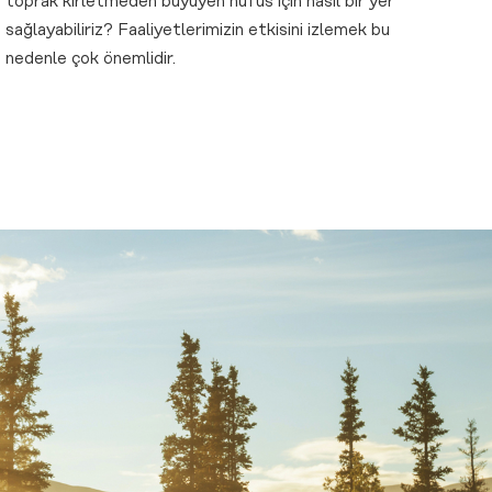
toprak kirletmeden büyüyen nüfus için nasıl bir yer
sağlayabiliriz? Faaliyetlerimizin etkisini izlemek bu
nedenle çok önemlidir.