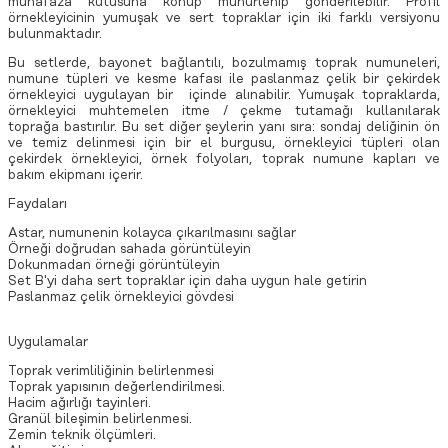
muhafaza kutusuna konup mühürlenip gönderilebilir. Profil
örnekleyicinin yumuşak ve sert topraklar için iki farklı versiyonu
bulunmaktadır.
Bu setlerde, bayonet bağlantılı, bozulmamış toprak numuneleri,
numune tüpleri ve kesme kafası ile paslanmaz çelik bir çekirdek
örnekleyici uygulayan bir içinde alınabilir. Yumuşak topraklarda,
örnekleyici muhtemelen itme / çekme tutamağı kullanılarak
toprağa bastırılır. Bu set diğer şeylerin yanı sıra: sondaj deliğinin ön
ve temiz delinmesi için bir el burgusu, örnekleyici tüpleri olan
çekirdek örnekleyici, örnek folyoları, toprak numune kapları ve
bakım ekipmanı içerir.
Faydaları
Astar, numunenin kolayca çıkarılmasını sağlar
Örneği doğrudan sahada görüntüleyin
Dokunmadan örneği görüntüleyin
Set B'yi daha sert topraklar için daha uygun hale getirin
Paslanmaz çelik örnekleyici gövdesi
Uygulamalar
Toprak verimliliğinin belirlenmesi
Toprak yapısının değerlendirilmesi.
Hacim ağırlığı tayinleri.
Granül bileşimin belirlenmesi.
Zemin teknik ölçümleri.