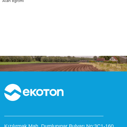
Alan eğitimi
Kızılırmak Mah. Dumlupınar Bulvarı No:3C1-160